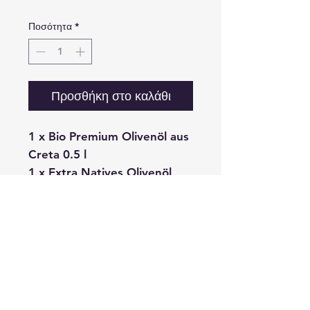
Ποσότητα
*
Προσθήκη στο καλάθι
1 x Bio Premium Olivenöl aus
Creta 0.5 l
1 x Extra Natives Olivenöl
aus Kreta 0.5 l
1 x Premium Olivenöl KEAR
aus Creta 0.5 l
1 x Extra Natives Olivenöl
aus Peloponnes 0.5 l
1 x Oliven Throumpa aus
Thassos 150 g