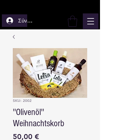
Σύνδεση
SKU: 2002
''Olivenöl''
Weihnachtskorb
Τιμή
50,00 €