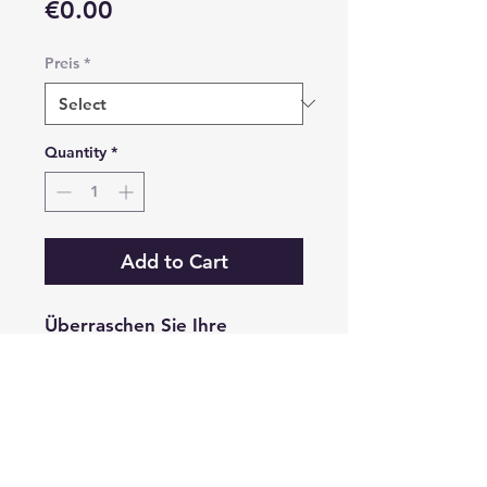
Price
€0.00
Preis
*
Quantity
*
Add to Cart
Überraschen Sie Ihre
Freunde und Familie indem
Sie einen speziellen Korb nur
für Sie vorbereiten. Wählen
Sie einige unserer Produkte
zusammen mit anderen