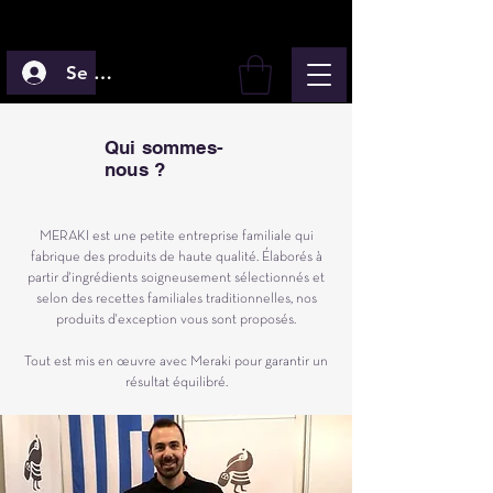
Se connecter
Qui sommes-
nous ?
MERAKI est une petite entreprise familiale qui
fabrique des produits de haute qualité. Élaborés à
partir d'ingrédients soigneusement sélectionnés et
selon des recettes familiales traditionnelles, nos
produits d'exception vous sont proposés.
Tout est mis en œuvre avec Meraki pour garantir un
résultat équilibré.