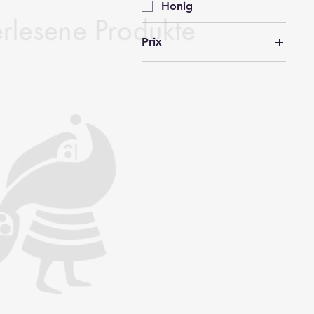
Honig
Prix
8 €
49 €